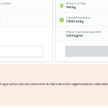
n cendres
96 sacs x 10 kg
960 kg
é
Capacité thermique
19925 kJ/kg
Masse volumique apparente
1054 kg/m3
appropries selon les instruction du fabricant et les reglementations nationales