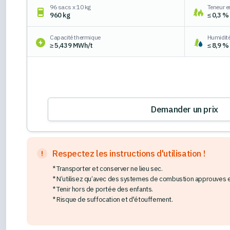
96 sacs x 10 kg
Teneur e
960 kg
≤ 0,3 %
Capacité thermique
Humidit
≥ 5,439 MWh/t
≤ 8,9 %
Demander un prix
Respectez les instructions d'utilisation !
* Transporter et conserver ne lieu sec.
* N’utilisez qu’avec des systemes de combustion approuves et 
* Tenir hors de portée des enfants.
* Risque de suffocation et d'étouffement.