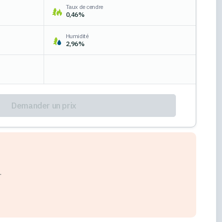
Taux de cendre
0,46%
Humidité
2,96%
Demander un prix
.