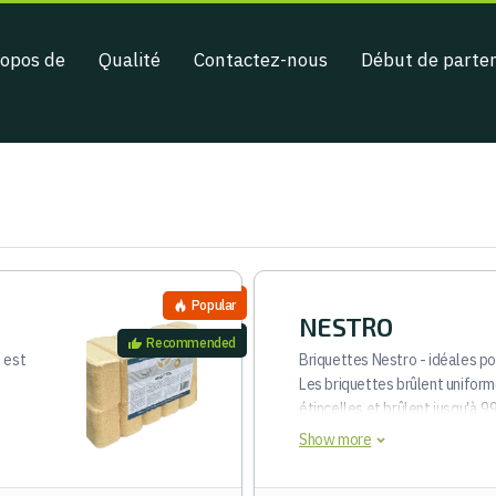
ropos de
Qualité
Contactez-nous
Début de parten
Popular
NESTRO
Recommended
 est
Briquettes Nestro - idéales po
Les briquettes brûlent unifor
étincelles et brûlent jusqu'à 
spéciale avec un trou au centre,
Show more
l'air et les rend plus faciles à a