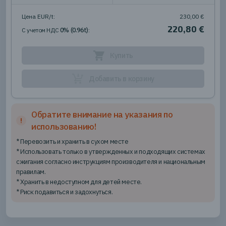
Цена EUR
/t
:
230,00 €
220,80 €
C учетом НДС
0
%
(
0.96t
)
:
Купить
Добавить в корзину
Обратите внимание на указания по
использованию!
* Перевозить и хранить в сухом месте
* Использовать только в утвержденных и подходящих системах
сжигания согласно инструкциям производителя и национальным
правилам.
* Хранить в недоступном для детей месте.
* Риск подавиться и задохнуться.