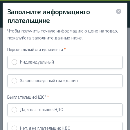
0
Заполните информацию о
плательщике
Опилочные брикеты
Чтобы получить точную информацию о цене на товар,
пожалуйста, заполните данные ниже.
Корректная информация о плательщике
Персональный статус клиента
Индивидуальный
Транспортная упаковка
:
Поддон
Законопослушный гражданин
Необходимое количество поддонов
:
1
2
3
4
5
6
7
8
9
10
11+
Вы плательщик НДС?
Да, я плательщик НДС
RUF
Брикеты RUF (100 % древесина хвойных
Нет, я не плательщик НДС