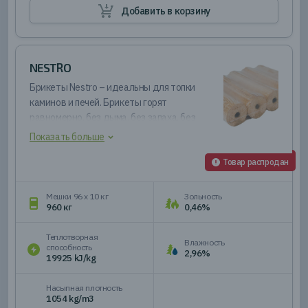
Добавить в корзину
NESTRO
Брикеты Nestro – идеальны для топки
каминов и печей. Брикеты горят
равномерно, без дыма, без запаха, без
искр и сгорают до 99%. Брикеты Nestro
Показать больше
имеют особую форму с отверстием в
центре, которое обеспечивает доступ
Товар распродан
воздуха и облегчает их зажигание.
Мешки 96 х 10 кг
Зольность
960 кг
0,46%
Теплотворная
Влажность
способность
2,96%
19925 kJ/kg
Насыпная плотность
1054 kg/m3