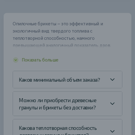
Опилочные брикеты – это эффективный и
экологичный вид твердого топлива с
теплотворной способностью, намного
превышающей аналогичный показатель дров.
Топливные брикеты подходят как для
современного котла центрального отопления, так
Показать больше
и для дровяной печи, камина или деревенской
плиты.
Каков минимальный объем заказа?
На рынке представлены топливные брикеты из
разных природных материалов (торфа, соломы,
Можно ли приобрести древесные
коры хвойных деревьев), но самые популярные
гранулы и брикеты без доставки?
среди них – опилочные брикеты. Эти брикеты
отличаются большой теплотворной способностью
и высокой температурой сгорания, что делает их
Какова теплотворная способность
подходящими для печей длительного горения и