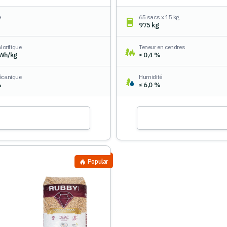
e
65 sacs x 15 kg
975 kg
lorifique
Teneur en cendres
kWh/kg
≤ 0,4 %
écanique
Humidité
%
≤ 6,0 %
Popular