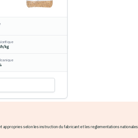
e
lorifique
Wh/kg
écanique
%
appropries selon les instruction du fabricant et les reglementations nationales