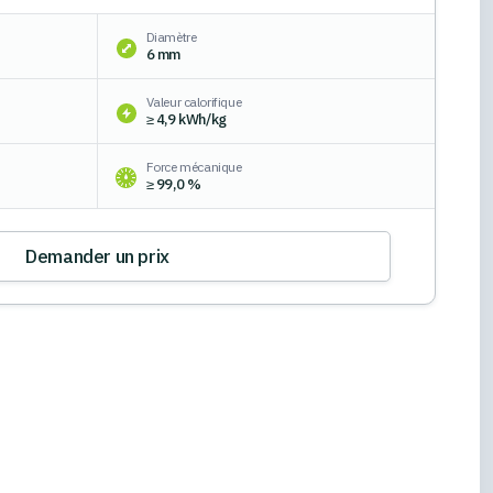
Diamètre
6 mm
Valeur calorifique
≥ 4,9 kWh/kg
Force mécanique
≥ 99,0 %
Demander un prix