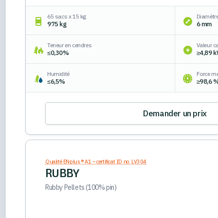
65 sacs x 15 kg
Diamètr
975 kg
6 mm
Teneur en cendres
Valeur ca
≤0,30%
≥4,89 
Humidité
Force m
≤6,5%
≥98,6 
Demander un prix
Qualité ENplus ® A1 – certificat ID no. LV304
RUBBY
Rubby Pellets (100% pin)