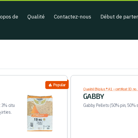
ropos de
Qualité
Contactez-nous
Début de parten
Popular
Qualité ENplus ® A1 – certificat ID no
GABBY
 3% citu
Gabby Pellets (50% pin, 50% s
irties.