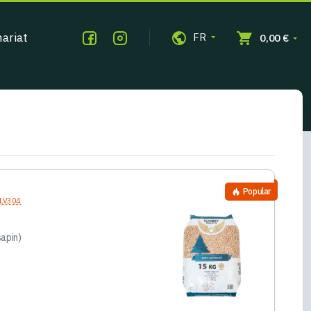
ariat
FR
0,00 €
Popular
. LV304
apin)