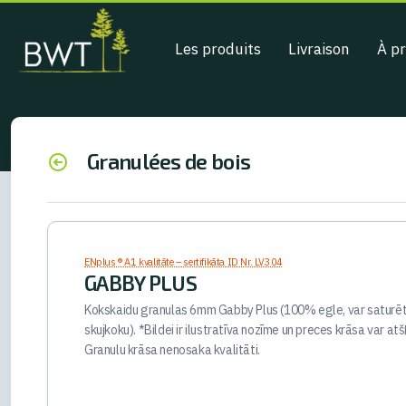
Les produits
Livraison
À p
Granulées de bois
ENplus ® A1 kvalitāte – sertifikāta ID Nr. LV304
GABBY PLUS
Kokskaidu granulas 6mm Gabby Plus (100% egle, var saturēt
skujkoku). *Bildei ir ilustratīva nozīme un preces krāsa var atšķ
Granulu krāsa nenosaka kvalitāti.