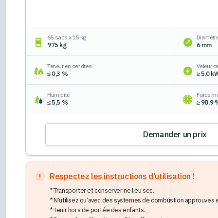
65 sacs x 15 kg
Diamètr
975 kg
6 mm
Teneur en cendres
Valeur ca
≤ 0,3 %
≥ 5,0 k
Humidité
Force m
≤ 5,5 %
≥ 98,9 
Demander un prix
Respectez les instructions d'utilisation !
* Transporter et conserver ne lieu sec.
* N’utilisez qu’avec des systemes de combustion approuves et 
* Tenir hors de portée des enfants.