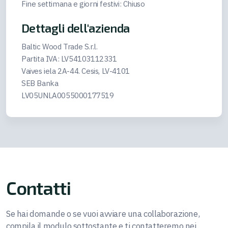
Fine settimana e giorni festivi: Chiuso
Dettagli dell'azienda
Baltic Wood Trade S.r.l.
Partita IVA: LV54103112331
Vaives iela 2A-44. Cesis, LV-4101
SEB Banka
LV05UNLA0055000177519
Contatti
Se hai domande o se vuoi avviare una collaborazione,
compila il modulo sottostante e ti contatteremo nei