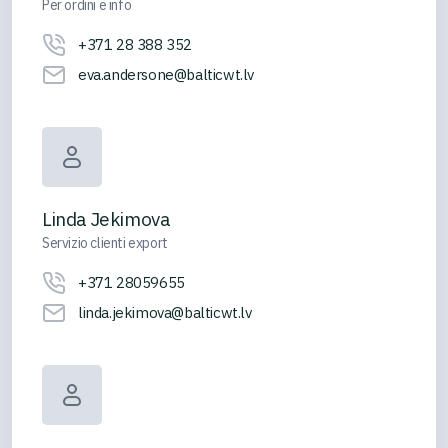
Per ordini e info
+371 28 388 352
eva.andersone@balticwt.lv
Linda Jekimova
Servizio clienti export
+371 28059655
linda.jekimova@balticwt.lv