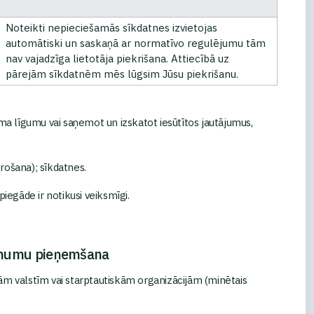
Noteikti nepieciešamās sīkdatnes izvietojas
automātiski un saskaņā ar normatīvo regulējumu tām
nav vajadzīga lietotāja piekrišana. Attiecībā uz
pārejām sīkdatnēm mēs lūgsim Jūsu piekrišanu.
a līgumu vai saņemot un izskatot iesūtītos jautājumus,
rošana); sīkdatnes.
egāde ir notikusi veiksmīgi.
lēmumu pieņemšana
šām valstīm vai starptautiskām organizācijām (minētais