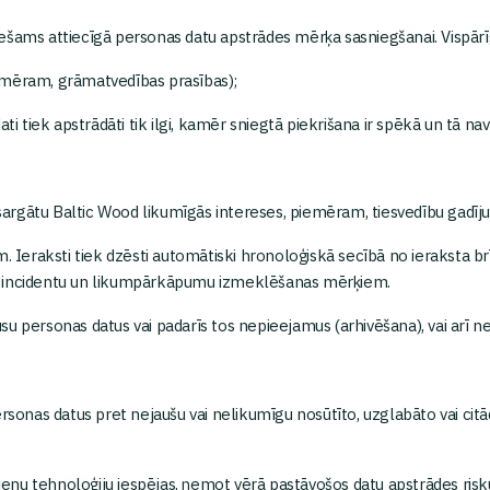
šams attiecīgā personas datu apstrādes mērķa sasniegšanai. Vispārīgi
emēram, grāmatvedības prasības);
ti tiek apstrādāti tik ilgi, kamēr sniegtā piekrišana ir spēkā un tā na
izsargātu Baltic Wood likumīgās intereses, piemēram, tiesvedību gadīj
Ieraksti tiek dzēsti automātiski hronoloģiskā secībā no ieraksta brīža.
m, incidentu un likumpārkāpumu izmeklēšanas mērķiem.
ūsu personas datus vai padarīs tos nepieejamus (arhivēšana), vai arī nei
ersonas datus pret nejaušu vai nelikumīgu nosūtīto, uzglabāto vai cit
enu tehnoloģiju iespējas, ņemot vērā pastāvošos datu apstrādes ri