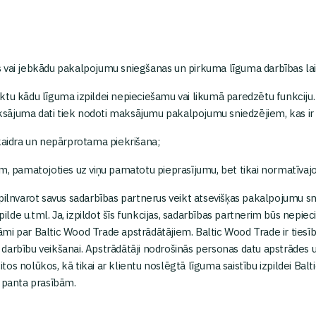
s vai jebkādu pakalpojumu sniegšanas un pirkuma līguma darbības la
veiktu kādu līguma izpildei nepieciešamu vai likumā paredzētu funkciju
sājuma dati tiek nodoti maksājumu pakalpojumu sniedzējiem, kas ir n
skaidra un nepārprotama piekrišana;
em, pamatojoties uz viņu pamatotu pieprasījumu, bet tikai normatīvaj
 pilnvarot savus sadarbības partnerus veikt atsevišķas pakalpojumu 
zpilde u.tml. Ja, izpildot šīs funkcijas, sadarbības partnerim būs nep
mi par Baltic Wood Trade apstrādātājiem. Baltic Wood Trade ir tiesīb
arbību veikšanai. Apstrādātāji nodrošinās personas datu apstrādes un
os nolūkos, kā tikai ar klientu noslēgtā līguma saistību izpildei Ba
. panta prasībām.