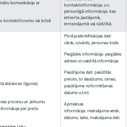
inātu komunikāciju ar
kontaktinformācija, u.c.
personīgā informācija, kas
ietverta jautājumā,
o kontaktforumu vai brīvā
ierosinājumā vai sūdzībā.
Pircēja identifikācijas dati:
vārds, uzvārds, personas kods.
Piegādes informācija: piegādes
adrese un saistītā informācija.
Pasūtījuma dati: pasūtītās
preces, to daudzums, cenas,
tā distances līguma)
pasūtījuma noformēšanas
datums u.tml.
ešanas procesu un pirkumu
Apmaksas
informācija par preču
informācija: maksājuma veids,
datums, laiks, maksājuma dati.
iegādes laiku.