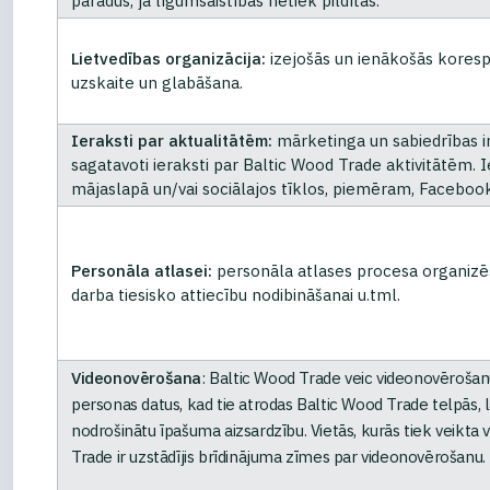
parādus, ja līgumsaistības netiek pildītas.
Lietvedības organizācija:
izejošās un ienākošās koresp
uzskaite un glabāšana.
Ieraksti par aktualitātēm:
mārketinga un sabiedrības i
sagatavoti ieraksti par Baltic Wood Trade aktivitātēm. Ie
mājaslapā un/vai sociālajos tīklos, piemēram, Facebook
Personāla atlasei:
personāla atlases procesa organizēš
darba tiesisko attiecību nodibināšanai u.tml.
Videonovērošana
: Baltic Wood Trade veic videonovērošan
personas datus, kad tie atrodas Baltic Wood Trade telpās, 
nodrošinātu īpašuma aizsardzību. Vietās, kurās tiek veikta
Trade ir uzstādījis brīdinājuma zīmes par videonovērošanu.