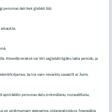
 personas dati tiek glabāti līdz:
v atsaukta;
umā.
 Atsevišķi ieraksti var tikt saglabāti ilgāku laika periodu, ja
dentificējamus, lai tos vairs nevarētu sasaistīt ar Jums.
ādi apstrādāto personas datu iznīcināšanu, nozaudēšanu,
skus un uzņēmumam pieejamos organizatoriskos, finansiālos