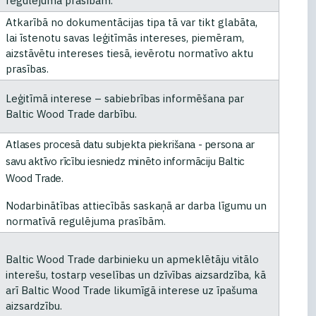
regulējuma prasībām.
Atkarībā no dokumentācijas tipa tā var tikt glabāta,
lai īstenotu savas leģitīmās intereses, piemēram,
aizstāvētu intereses tiesā, ievērotu normatīvo aktu
prasības.
Leģitīmā interese – sabiebrības informēšana par
Baltic Wood Trade darbību.
Atlases procesā datu subjekta piekrišana - persona ar
savu aktīvo rīcību iesniedz minēto informāciju Baltic
Wood Trade.
Nodarbinātības attiecībās saskaņā ar darba līgumu un
normatīvā regulējuma prasībām.
Baltic Wood Trade darbinieku un apmeklētāju vitālo
interešu, tostarp veselības un dzīvības aizsardzība, kā
arī Baltic Wood Trade likumīgā interese uz īpašuma
aizsardzību.