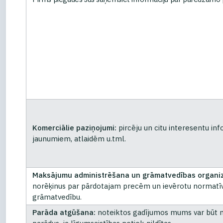
Komerciālie paziņojumi:
pircēju un citu interesentu i
jaunumiem, atlaidēm u.tml.
Maksājumu administrēšana un grāmatvedības organi
norēķinus par pārdotajam precēm un ievērotu normatīv
grāmatvedību.
Parāda atgūšana:
noteiktos gadījumos mums var būt n