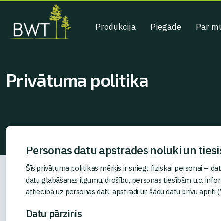
Produkcija
Piegāde
Par m
Privātuma politika
Personas datu apstrādes nolūki un ties
Šīs privātuma politikas mērķis ir sniegt fiziskai personai –
datu glabāšanas ilgumu, drošību, personas tiesībām u.c. in
attiecībā uz personas datu apstrādi un šādu datu brīvu apriti
Datu pārzinis