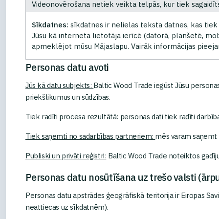
Videonovērošana netiek veikta telpās, kur tiek sagaidīt
Sīkdatnes:
sīkdatnes ir nelielas teksta datnes, kas tie
Jūsu kā interneta lietotāja ierīcē (datorā, planšetē, mobi
apmeklējot mūsu Mājaslapu. Vairāk informācijas pieeja
Personas datu avoti
Jūs kā datu subjekts:
Baltic Wood Trade iegūst Jūsu personas
priekšlikumus un sūdzības.
Tiek radīti procesa rezultātā:
personas dati tiek radīti darb
Tiek saņemti no sadarbības partneriem:
mēs varam saņemt Jū
Publiski un privāti reģistri:
Baltic Wood Trade noteiktos gadīj
Personas datu nosūtīšana uz trešo valsti (ā
Personas datu apstrādes ģeogrāfiskā teritorija ir Eiropas Sa
neattiecas uz sīkdatnēm).