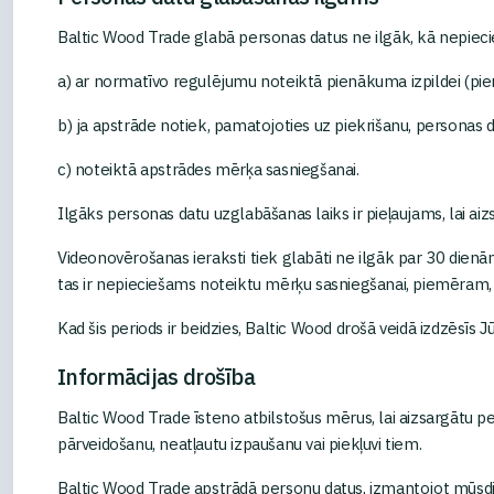
Baltic Wood Trade glabā personas datus ne ilgāk, kā nepiecie
a) ar normatīvo regulējumu noteiktā pienākuma izpildei (pi
b) ja apstrāde notiek, pamatojoties uz piekrišanu, personas da
c) noteiktā apstrādes mērķa sasniegšanai.
Ilgāks personas datu uzglabāšanas laiks ir pieļaujams, lai a
Videonovērošanas ieraksti tiek glabāti ne ilgāk par 30 dienām. 
tas ir nepieciešams noteiktu mērķu sasniegšanai, piemēra
Kad šis periods ir beidzies, Baltic Wood drošā veidā izdzēsīs J
Informācijas drošība
Baltic Wood Trade īsteno atbilstošus mērus, lai aizsargātu p
pārveidošanu, neatļautu izpaušanu vai piekļuvi tiem.
Baltic Wood Trade apstrādā personu datus, izmantojot mūsdi