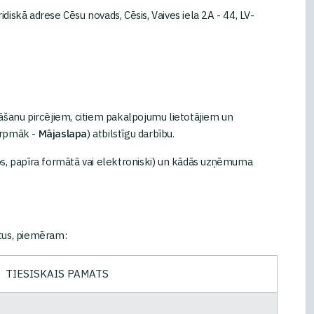
iskā adrese Cēsu novads, Cēsis, Vaives iela 2A - 44, LV-
nāšanu pircējiem, citiem pakalpojumu lietotājiem un
turpmāk -
Mājaslapa
) atbilstīgu darbību.
dos, papīra formātā vai elektroniski) un kādās uzņēmuma
tus, piemēram:
TIESISKAIS PAMATS