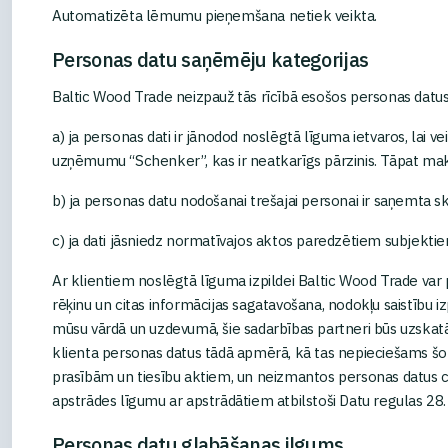
Automatizēta lēmumu pieņemšana netiek veikta.
Personas datu saņēmēju kategorijas
Baltic Wood Trade neizpauž tās rīcībā esošos personas datu
a) ja personas dati ir jānodod noslēgtā līguma ietvaros, lai 
uzņēmumu “Schenker”, kas ir neatkarīgs pārzinis. Tāpat mak
b) ja personas datu nodošanai trešajai personai ir saņemta 
c) ja dati jāsniedz normatīvajos aktos paredzētiem subjekti
Ar klientiem noslēgtā līguma izpildei Baltic Wood Trade var
rēķinu un citas informācijas sagatavošana, nodokļu saistību i
mūsu vārdā un uzdevumā, šie sadarbības partneri būs uzskatā
klienta personas datus tādā apmērā, kā tas nepieciešams šo d
prasībām un tiesību aktiem, un neizmantos personas datus cit
apstrādes līgumu ar apstrādātiem atbilstoši Datu regulas 28
Personas datu glabāšanas ilgums