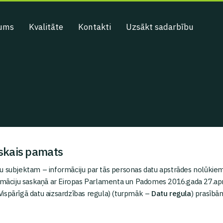
ums
Kvalitāte
Kontakti
Uzsākt sadarbību
iskais pamats
 datu subjektam – informāciju par tās personas datu apstrādes nolūki
formāciju saskaņā ar Eiropas Parlamenta un Padomes 2016.gada 27.apr
 (Vispārīgā datu aizsardzības regula) (turpmāk –
Datu regula
) prasībā