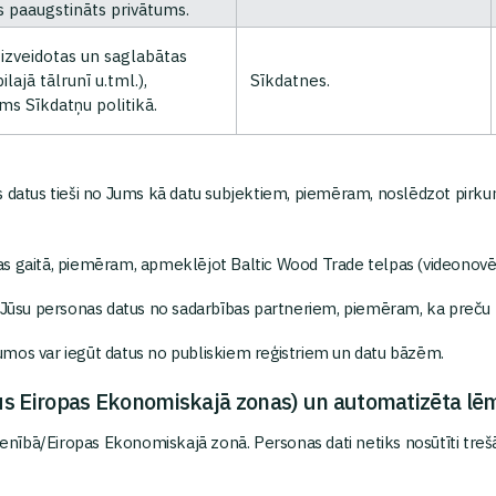
s paaugstināts privātums.
k izveidotas un saglabātas
lajā tālrunī u.tml.),
Sīkdatnes.
ms Sīkdatņu politikā.
 datus tieši no Jums kā datu subjektiem, piemēram, noslēdzot pirkum
ības gaitā, piemēram, apmeklējot Baltic Wood Trade telpas (videonovē
su personas datus no sadarbības partneriem, piemēram, ka preču pi
umos var iegūt datus no publiskiem reģistriem un datu bāzēm.
rpus Eiropas Ekonomiskajā zonas) un automatizēta 
vienībā/Eiropas Ekonomiskajā zonā. Personas dati netiks nosūtīti tre