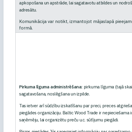
apkopošana un apstrāde, lai sagatavotu atbildes un nodroš
adresātu.
Komunikācija var notikt, izmantojot mājaslapā pieejam
formā.
Pirkuma līguma administrēšana:
pirkuma līguma (tajā skai
sagatavošana, noslēgšana un izpilde.
Tas ietver arī sūdzību izskatīšanu par preci, preces atgri
piegādes organizāciju. Baltic Wood Trade ir nepieciešama 
saņēmēju, lai organizētu preču u.c. sūtījumu piegādi.
Pirms piegādes Jūs saņemsiet informāciju par paredzamo p