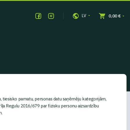
LV
0,00 €
em, tiesisko pamatu, personas datu saņēmēju kategorijām,
īļa Regulu 2016/679 par fizisku personu aizsardzību
m.