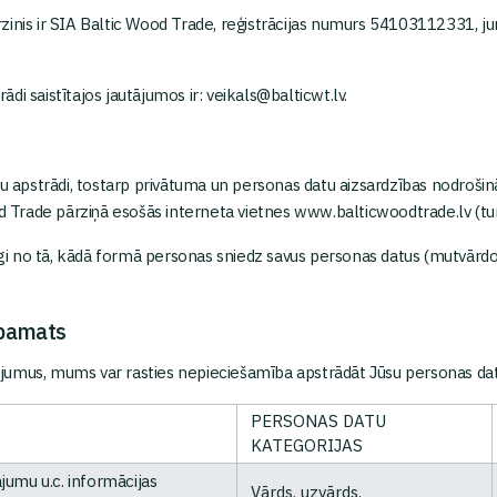
nis ir SIA Baltic Wood Trade, reģistrācijas numurs 54103112331, jurid
i saistītajos jautājumos ir: veikals@balticwt.lv.
tu apstrādi, tostarp privātuma un personas datu aizsardzības nodroši
ood Trade pārziņā esošās interneta vietnes www.balticwoodtrade.lv (
arīgi no tā, kādā formā personas sniedz savus personas datus (mutvār
 pamats
ojumus, mums var rasties nepieciešamība apstrādāt Jūsu personas da
PERSONAS DATU
KATEGORIJAS
ājumu u.c. informācijas
Vārds, uzvārds,