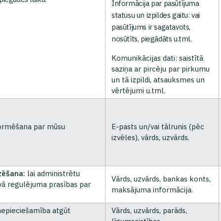
Informācija par pasūtījuma
statusu un izpildes gaitu: vai
pasūtījums ir sagatavots,
nosūtīts, piegādāts u.tml.
Komunikācijas dati: saistītā
saziņa ar pircēju par pirkumu
un tā izpildi, atsauksmes un
vērtējumi u.tml.
nformēšana par mūsu
E-pasts un/vai tālrunis (pēc
izvēles), vārds, uzvārds.
zēšana:
lai administrētu
Vārds, uzvārds, bankas konts,
ā regulējuma prasības par
maksājuma informācija.
epieciešamība atgūt
Vārds, uzvārds, parāds,