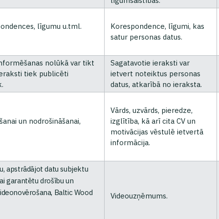
līgumsaistības.
ondences, līgumu u.tml.
Korespondence, līgumi, kas
satur personas datus.
nformēšanas nolūkā var tikt
Sagatavotie ieraksti var
raksti tiek publicēti
ietvert noteiktus personas
.
datus, atkarībā no ieraksta.
Vārds, uzvārds, pieredze,
anai un nodrošināšanai,
izglītība, kā arī cita CV un
motivācijas vēstulē ietvertā
informācija.
u, apstrādājot datu subjektu
lai garantētu drošību un
 videonovērošana, Baltic Wood
Videouzņēmums.