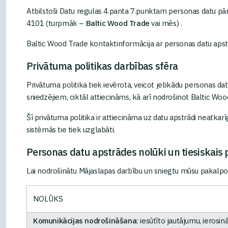
Atbilstoši Datu regulas 4.panta 7.punktam personas datu pārzi
4101 (turpmāk –
Baltic Wood Trade
vai mēs) .
Baltic Wood Trade kontaktinformācija ar personas datu apstrād
Privātuma politikas darbības sfēra
Privātuma politika tiek ievērota, veicot jebkādu personas da
sniedzējiem, ciktāl attiecināms, kā arī nodrošinot Baltic W
Šī privātuma politika ir attiecināma uz datu apstrādi neatk
sistēmās tie tiek uzglabāti.
Personas datu apstrādes nolūki un tiesiskais
Lai nodrošinātu Mājaslapas darbību un sniegtu mūsu pakalp
NOLŪKS
Komunikācijas nodrošināšana:
iesūtīto jautājumu, ierosin