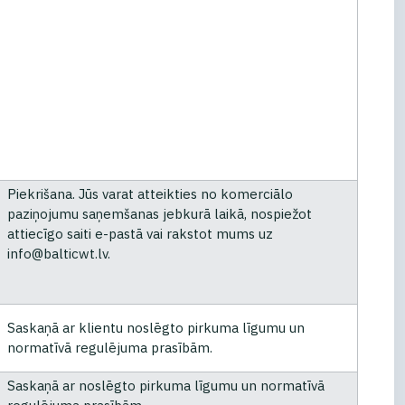
Piekrišana. Jūs varat atteikties no komerciālo
paziņojumu saņemšanas jebkurā laikā, nospiežot
attiecīgo saiti e-pastā vai rakstot mums uz
info@balticwt.lv.
Saskaņā ar klientu noslēgto pirkuma līgumu un
normatīvā regulējuma prasībām.
Saskaņā ar noslēgto pirkuma līgumu un normatīvā