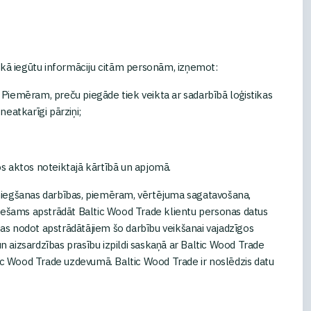
ikā iegūtu informāciju citām personām, izņemot:
. Piemēram, preču piegāde tiek veikta ar sadarbībā loģistikas
eatkarīgi pārziņi;
os aktos noteiktajā kārtībā un apjomā.
sniegšanas darbības, piemēram, vērtējuma sagatavošana,
ieciešams apstrādāt Baltic Wood Trade klientu personas datus
as nodot apstrādātājiem šo darbību veikšanai vajadzīgos
 aizsardzības prasību izpildi saskaņā ar Baltic Wood Trade
ltic Wood Trade uzdevumā. Baltic Wood Trade ir noslēdzis datu